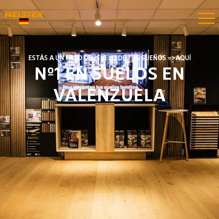
ESTÁS A UN PASO DEL SUELO DE TUS SUEÑOS =>AQUÍ​​
Nº1 EN SUELOS EN
VALENZUELA