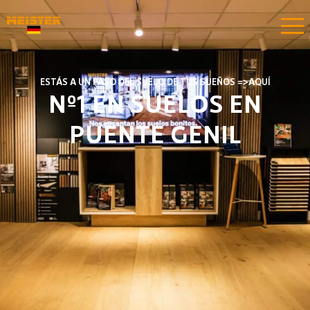
ESTÁS A UN PASO DEL SUELO DE TUS SUEÑOS =>AQUÍ​​
Nº1 EN SUELOS EN
PUENTE GENIL