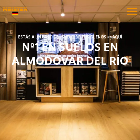
ESTÁS A UN PASO DEL SUELO DE TUS SUEÑOS =>AQUÍ​​
Nº1 EN SUELOS EN
ALMODÓVAR DEL RÍO